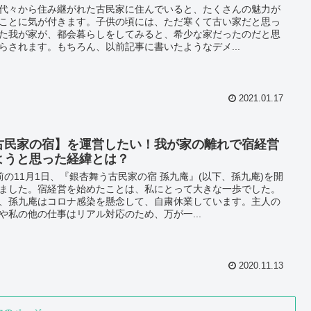
代々から住み継がれた古民家に住んでいると、たくさんの魅力が
ことに気が付きます。子供の頃には、ただ寒くて古い家だと思っ
た我が家が、都会暮らしをしてみると、希少な家だったのだと思
らされます。もちろん、以前記事に書いたようなデメ...
2021.01.17
古民家の宿】を運営したい！我が家の離れで宿経営
ようと思った経緯とは？
前の11月1日、『銀杏舞う古民家の宿 孫九庵』(以下、孫九庵)を開
ました。宿経営を始めたことは、私にとって大きな一歩でした。
、孫九庵はコロナ感染を懸念して、自粛休業しています。主人の
や私の他の仕事はリアル対応のため、万が一...
2020.11.13