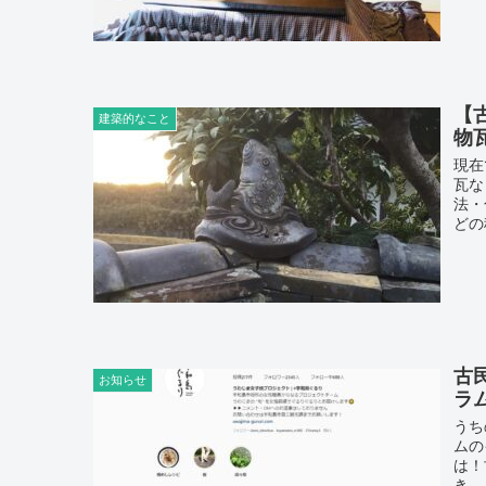
【
建築的なこと
物
現在
瓦な
法・
どの
古
お知らせ
ラ
うち
ムの
は！
き、