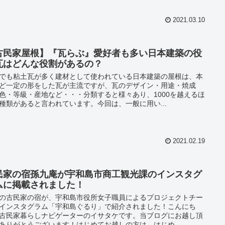
2021.03.10
古民家屋根】『瓦らぶ』愛好者も多い日本建築の役
瓦はどんな役割があるの？
でも粘土瓦が多く建材として使われている日本建築の屋根は、本
ど一定の形をした瓦が主流ですが、瓦のデザイン・用途・焼成
色・等級・産地など・・・分類すると様々あり、1000を越えるほ
種類があると言われています。今回は、一般に用い...
2021.02.19
民家の宿孫九庵が宇和島市商工観光課のインスタグ
ムに掲載されました！
の古民家の宿が、宇和島市役所女子職員によるプロジェクトチー
インスタグラム「宇和島ぐるり」で紹介されました！こんにち
古民家暮らしナビゲーターのイサタケです。当ブログにお越し頂
ありがとうございます！はじめてお越しの方は、はじめ...