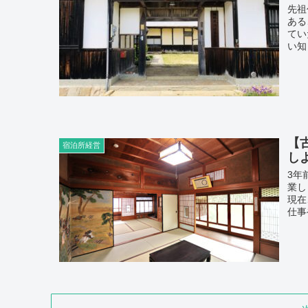
先祖
ある
てい
い知
【
宿泊所経営
し
3年
業し
現在
仕事