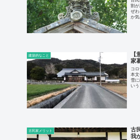
古民
割が
ぜわ
か気
【
建築的なこと
家
コロ
本文
雪に
いう
古
古民家メリット
我