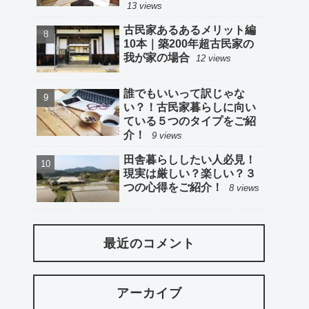
13 views
古民家あるあるメリット編
10本｜築200年超古民家の
我が家の場合
12 views
誰でもいいって訳じゃな
い？！古民家暮らしに向い
ている５つのタイプをご紹
介！
9 views
田舎暮らししたい人必見！
現実は厳しい？楽しい？３
つの心得をご紹介！
8 views
最近のコメント
アーカイブ