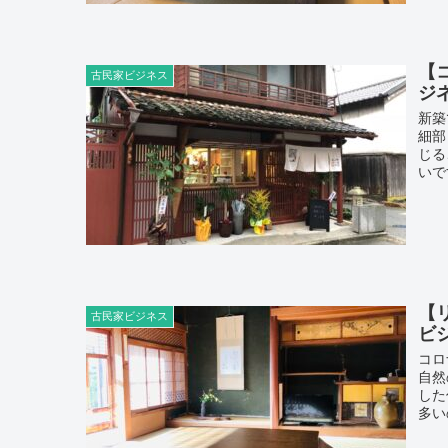
【
古民家ビジネス
ジ
新築
細部
じる
いで
【
古民家ビジネス
ビ
コロ
自然
した
多い