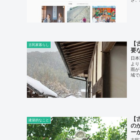
【
古民家暮らし
要
日本
より
雨が
域で
【
建築的なこと
の
ー