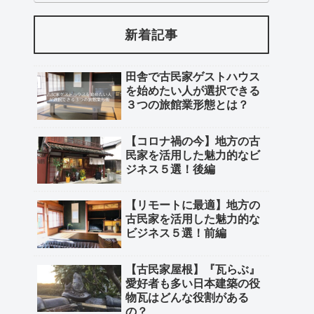
新着記事
田舎で古民家ゲストハウス
を始めたい人が選択できる
３つの旅館業形態とは？
【コロナ禍の今】地方の古
民家を活用した魅力的なビ
ジネス５選！後編
【リモートに最適】地方の
古民家を活用した魅力的な
ビジネス５選！前編
【古民家屋根】『瓦らぶ』
愛好者も多い日本建築の役
物瓦はどんな役割がある
の？