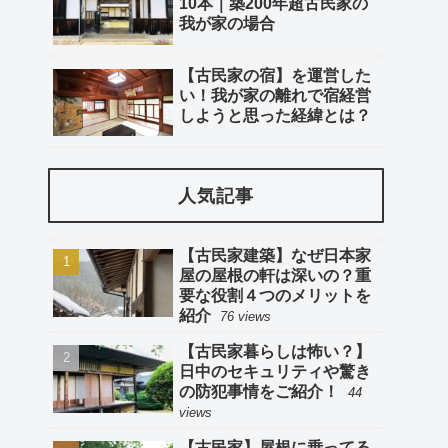
10本｜築200年超古民家の
我が家の場合
【古民家の宿】を運営した
い！我が家の離れで宿経営
しようと思った経緯とは？
人気記事
【古民家建築】なぜ日本家
屋の屋根の軒は深いの？重
要な役割４つのメリットを
紹介
76 views
【古民家暮らしは怖い？】
日中のセキュリティや驚き
の防犯事情をご紹介！
44
views
【古民家】屋根に乗ってる