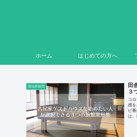
ホーム
はじめての方へ
田
宿泊所経営
３
コロ
感を
ビ番
は、