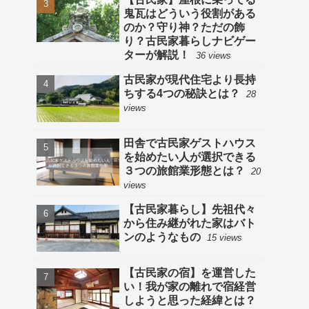
鬼瓦はどういう役割がある
のか？守り神？ただの飾
り？古民家暮らしナビゲー
ターが解説！
36 views
古民家が現代住宅より長持
ちする4つの秘訣とは？
28
views
田舎で古民家ゲストハウス
を始めたい人が選択できる
３つの旅館業形態とは？
20
views
【古民家暮らし】先祖代々
から住み継がれた家はバト
ンのようなもの
15 views
【古民家の宿】を運営した
い！我が家の離れで宿経営
しようと思った経緯とは？