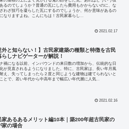
家の屋根の上によく見かける鬼の顔をした瓦、あれはどういう役
あるのでしょうか？普通の瓦にしたら費用もかからないのに、な
ざわざ技巧を凝らした瓦にするのでしょうか、何か意味があるの
になりますよね。こんにちは！古民家暮らし...
2021.02.17
意外と知らない！】古民家建築の種類と特徴を古民
暮らしナビゲーターが解説！
ナ禍になる以前、インバウンドの来日数の増加から、伝統的な日
化が見直されるようになりました。特に、古民家は、長い年月風
耐え、失ってしまったら２度と同じような建物は建てられないと
ことで、若い年代から中高年まで幅広い年代層に人気...
2021.02.16
民家あるあるメリット編10本｜築200年超古民家の
が家の場合